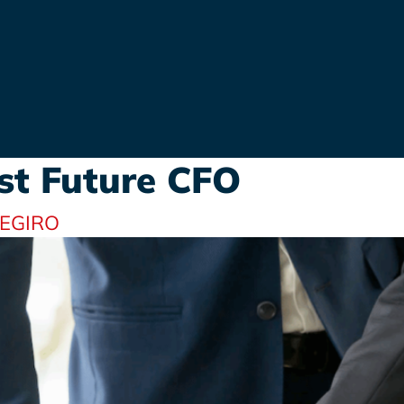
st Future CFO
DEGIRO