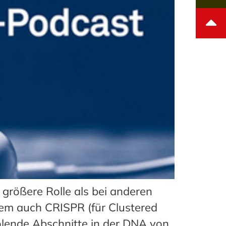
größere Rolle als bei anderen
llem auch CRISPR (für Clustered
olende Abschnitte in der DNA von