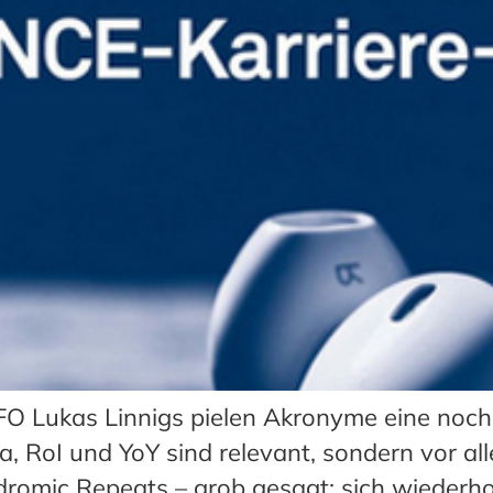
O Lukas Linnigs pielen Akronyme eine noch 
a, RoI und YoY sind relevant, sondern vor a
ndromic Repeats – grob gesagt: sich wiederh